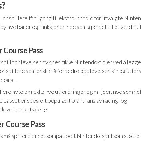
s?
 lar spillere få tilgang til ekstra innhold for utvalgte Ninte
by nye baner og funksjoner, noe som gjør det til et verdifull
r Course Pass
spillopplevelsen av spesifikke Nintendo-titler ved å legge 
for spillere som ønsker å forbedre opplevelsen sin og utfor
eparat.
lere nyte en rekke nye utfordringer og miljøer, noe som ho
 passet er spesielt populært blant fans av racing- og
pplevelsen betydelig.
er Course Pass
s må spillere eie et kompatibelt Nintendo-spill som støtte