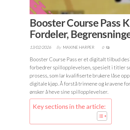
Booster Course Pass Kr
Fordeler, Begrensning
13/02/2026
By
MAXINE HARPER
0
Booster Course Pass er et digitalt tilbud desi
forbedrer spillopplevelsen, spesielt i titler
prosess, som lar kvalifiserte brukere låse op
digitale kjøp. Å forstå trinnene og kravene fo
ønsker å heve sine spillopplevelser.
Key sections in the article: