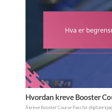
Hvordan kreve Booster Cour
Å kreve Booster Course Pass for digitale kjø