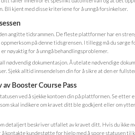
ditt faller innenfor et spesifikt datointervall og at det opp
Bli kjent med disse kriteriene for å unngå forsinkelser.
osessen
n den angitte tidsrammen. De fleste plattformer har en streng
r oppmerksom på denne tidsgrensen. I tillegg må du sørge for
t er nøyaktig for å unngå behandlingsproblemer.
e all nødvendig dokumentasjon. Å utelate nødvendige doku
ser. Sjekk alltid innsendelsen din for å sikre at den er fullst
v av Booster Course Pass
 statusen ved å sjekke kontoen din på plattformen. Se etter 
 som skal indikere om kravet ditt ble godkjent eller om ytte
m detaljert beskriver utfallet av kravet ditt. Hvis du ikke 
å kontakte kundestøtte for hjelp med å spore statusen til 