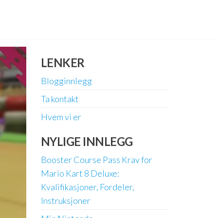
LENKER
Blogginnlegg
Ta kontakt
Hvem vi er
NYLIGE INNLEGG
Booster Course Pass Krav for
Mario Kart 8 Deluxe:
Kvalifikasjoner, Fordeler,
Instruksjoner