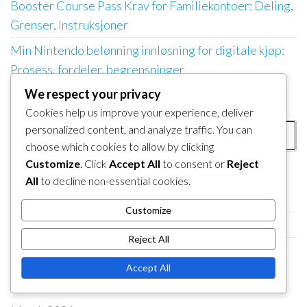
Booster Course Pass Krav for Familiekontoer: Deling,
Grenser, Instruksjoner
Min Nintendo belønning innløsning for digitale kjøp:
Prosess, fordeler, begrensninger
We respect your privacy
SØK
Cookies help us improve your experience, deliver
Search
personalized content, and analyze traffic. You can
choose which cookies to allow by clicking
for:
Customize
. Click
Accept All
to consent or
Reject
KATEGORIER
All
to decline non-essential cookies.
Booster Course Pass Rettighetskrav
Customize
Mine Nintendo belønningsinnløsninger
Reject All
Nintendo eShop Kodeinnløsning
Accept All
ARKIV