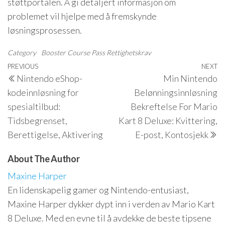
støttportalen. Å gi detaljert informasjon om
problemet vil hjelpe med å fremskynde
løsningsprosessen.
Category
Booster Course Pass Rettighetskrav
Post
Previous
PREVIOUS
NEXT
N
Nintendo eShop-
Min Nintendo
navigation
Post
P
kodeinnløsning for
Belønningsinnløsning
spesialtilbud:
Bekreftelse For Mario
Tidsbegrenset,
Kart 8 Deluxe: Kvittering,
Berettigelse, Aktivering
E-post, Kontosjekk
About The Author
Maxine Harper
En lidenskapelig gamer og Nintendo-entusiast,
Maxine Harper dykker dypt inn i verden av Mario Kart
8 Deluxe. Med en evne til å avdekke de beste tipsene