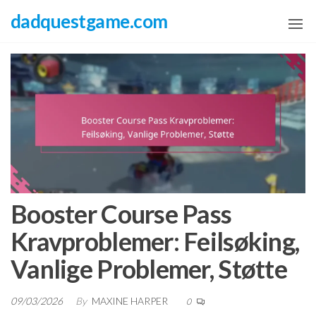
Skip
dadquestgame.com
to
the
content
Booster Course Pass
Kravproblemer: Feilsøking,
Vanlige Problemer, Støtte
09/03/2026
By
MAXINE HARPER
0