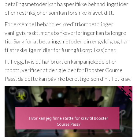
betalingsmetoder kan ha spesifikke behandlingstider
eller restriksjoner som kan forsinke kravet ditt.
For eksempel behandles kredittkortbetalinger
vanligvis raskt, mens bankoverføringer kan ta lengre
tid. Sørg for at betalingsmetoden din er gyldig og har
tilstrekkelige midler for å unngå komplikasjoner.
I tillegg, hvis du har brukt en kampanjekode eller
rabatt, verifiser at den gjelder for Booster Course
Pass, da dette kan påvirke berettigelsen din til et krav.