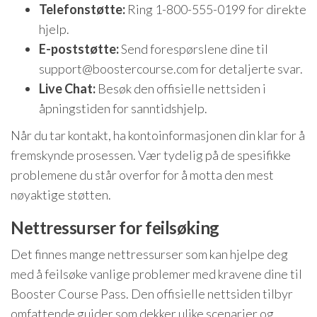
Telefonstøtte:
Ring 1-800-555-0199 for direkte
hjelp.
E-poststøtte:
Send forespørslene dine til
support@boostercourse.com
for detaljerte svar.
Live Chat:
Besøk den offisielle nettsiden i
åpningstiden for sanntidshjelp.
Når du tar kontakt, ha kontoinformasjonen din klar for å
fremskynde prosessen. Vær tydelig på de spesifikke
problemene du står overfor for å motta den mest
nøyaktige støtten.
Nettressurser for feilsøking
Det finnes mange nettressurser som kan hjelpe deg
med å feilsøke vanlige problemer med kravene dine til
Booster Course Pass. Den offisielle nettsiden tilbyr
omfattende guider som dekker ulike scenarier og