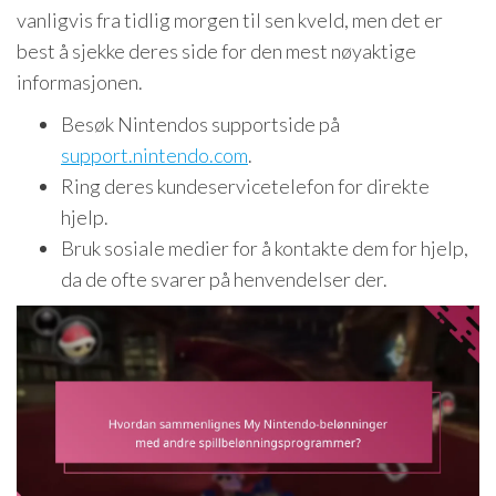
vanligvis fra tidlig morgen til sen kveld, men det er
best å sjekke deres side for den mest nøyaktige
informasjonen.
Besøk Nintendos supportside på
support.nintendo.com
.
Ring deres kundeservicetelefon for direkte
hjelp.
Bruk sosiale medier for å kontakte dem for hjelp,
da de ofte svarer på henvendelser der.