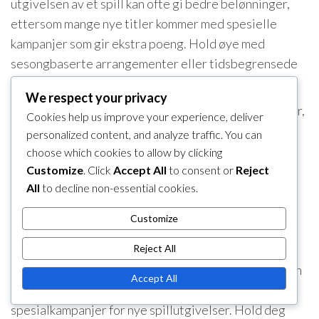
utgivelsen av et spill kan ofte gi bedre belønninger,
ettersom mange nye titler kommer med spesielle
kampanjer som gir ekstra poeng. Hold øye med
sesongbaserte arrangementer eller tidsbegrensede
tilbud som kan øke poengopptjeningen din.
We respect your privacy
Vurder å vente på spesifikke salg eller arrangementer,
Cookies help us improve your experience, deliver
som Black Friday eller julesalg, når belønningene kan
personalized content, and analyze traffic. You can
være forbedret. Dette kan maksimere verdien av
choose which cookies to allow by clicking
poengene dine, slik at du får mer for innløsningen.
Customize
. Click
Accept All
to consent or
Reject
All
to decline non-essential cookies.
Eksklusive tilbud og bonuser
Customize
My Nintendo gir ofte eksklusive tilbud og bonuser
som kan forbedre belønningene dine. Dette kan
Reject All
inkludere tidsbegrensede arrangementer hvor du kan
Accept All
tjene dobbelte poeng på visse kjøp eller
spesialkampanjer for nye spillutgivelser. Hold deg