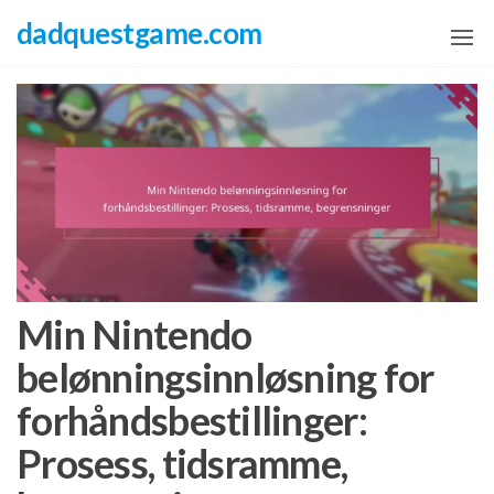
Skip
dadquestgame.com
to
the
content
Min Nintendo
belønningsinnløsning for
forhåndsbestillinger:
Prosess, tidsramme,