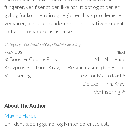
fungerer, verifiser at den ikke har utløpt og at den er
gyldig for kontoen din og regionen. Hvis problemene
vedvarer, konsulter kundesupportalternativene nevnt
tidligere for videre assistanse.
Category
Nintendo eShop Kodeinnløsning
Post
Previous
PREVIOUS
NEXT
N
Booster Course Pass
Min Nintendo
navigation
Post
P
Kravprosess: Trinn, Krav,
Belønningsinnløsingspros
Verifisering
ess for Mario Kart 8
Deluxe: Trinn, Krav,
Verifisering
About The Author
Maxine Harper
En lidenskapelig gamer og Nintendo-entusiast,