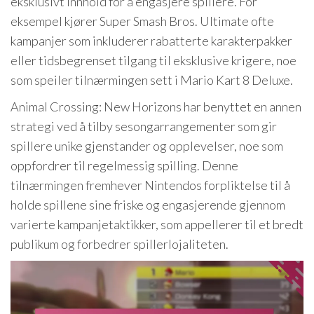
eksklusivt innhold for å engasjere spillere. For
eksempel kjører Super Smash Bros. Ultimate ofte
kampanjer som inkluderer rabatterte karakterpakker
eller tidsbegrenset tilgang til eksklusive krigere, noe
som speiler tilnærmingen sett i Mario Kart 8 Deluxe.
Animal Crossing: New Horizons har benyttet en annen
strategi ved å tilby sesongarrangementer som gir
spillere unike gjenstander og opplevelser, noe som
oppfordrer til regelmessig spilling. Denne
tilnærmingen fremhever Nintendos forpliktelse til å
holde spillene sine friske og engasjerende gjennom
varierte kampanjetaktikker, som appellerer til et bredt
publikum og forbedrer spillerlojaliteten.