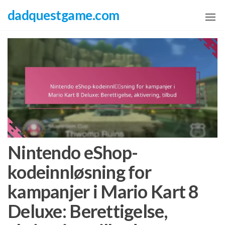
Skip
dadquestgame.com
to
the
content
Nintendo eShop-
kodeinnløsning for
kampanjer i Mario Kart 8
Deluxe: Berettigelse,