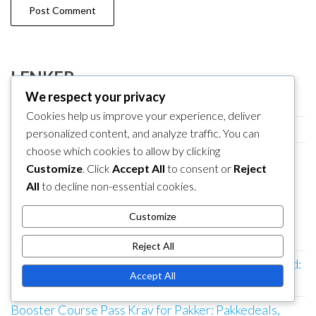
LENKER
We respect your privacy
Blogginnlegg
Cookies help us improve your experience, deliver
Ta kontakt
personalized content, and analyze traffic. You can
choose which cookies to allow by clicking
Hvem vi er
Customize
. Click
Accept All
to consent or
Reject
All
to decline non-essential cookies.
NYLIGE INNLEGG
Booster Course Pass Krav for Mario Kart 8 Deluxe:
Customize
Kvalifikasjoner, Fordeler, Instruksjoner
Reject All
Min Nintendo Belønningsinnløsning for Spesialtilbud:
Accept All
Begrenset Tid, Berettigelse, Aktivering
Booster Course Pass Krav for Pakker: Pakkedeals,