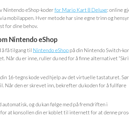
 av Nintendo eShop-koder
for Mario Kart 8 Deluxe
: online 
g via mobilappen. Hver metode har sine egne trinn og hensy
st for dine behov.
nom Nintendo eShop
å få tilgang til
Nintendo eShop
på din Nintendo Switch-kon
Når du er inne, ruller du ned for å finne alternativet “Skri
nn din 16-tegns kode ved hjelp av det virtuelle tastaturet. Sør
il. Når den er skrevet inn, bekrefter du koden for å fullføre
ed automatisk, og du kan følge med på fremdriften i
or at konsollen din er koblet til internett for at denne pro