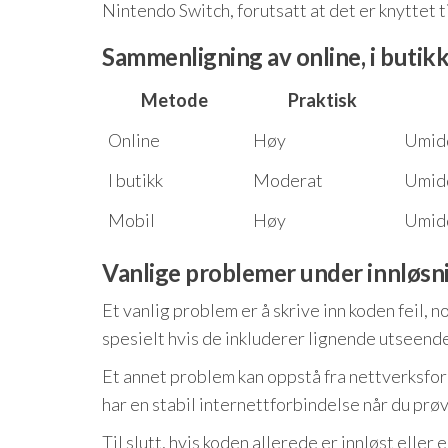
Nintendo Switch, forutsatt at det er knyttet
Sammenligning av online, i butik
Metode
Praktisk
Online
Høy
Umid
I butikk
Moderat
Umid
Mobil
Høy
Umid
Vanlige problemer under innløsn
Et vanlig problem er å skrive inn koden feil, 
spesielt hvis de inkluderer lignende utseende
Et annet problem kan oppstå fra nettverksfor
har en stabil internettforbindelse når du prø
Til slutt, hvis koden allerede er innløst eller 