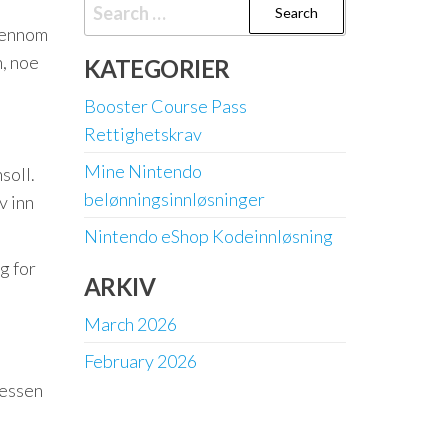
Search
for:
gjennom
n, noe
KATEGORIER
Booster Course Pass
Rettighetskrav
Mine Nintendo
soll.
belønningsinnløsninger
v inn
Nintendo eShop Kodeinnløsning
g for
ARKIV
March 2026
February 2026
sessen