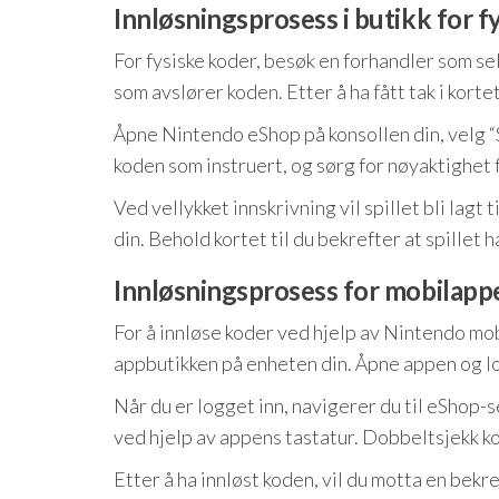
Innløsningsprosess i butikk for f
For fysiske koder, besøk en forhandler som se
som avslører koden. Etter å ha fått tak i korte
Åpne Nintendo eShop på konsollen din, velg “Sk
koden som instruert, og sørg for nøyaktighet
Ved vellykket innskrivning vil spillet bli lagt t
din. Behold kortet til du bekrefter at spillet h
Innløsningsprosess for mobilapp
For å innløse koder ved hjelp av Nintendo mo
appbutikken på enheten din. Åpne appen og l
Når du er logget inn, navigerer du til eShop-s
ved hjelp av appens tastatur. Dobbeltsjekk ko
Etter å ha innløst koden, vil du motta en bekr