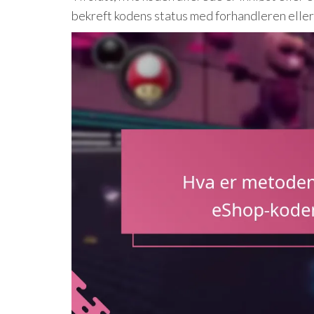
bekreft kodens status med forhandleren eller