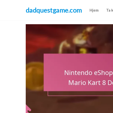
Skip
dadquestgame.com
to
Hjem
Ta 
the
content