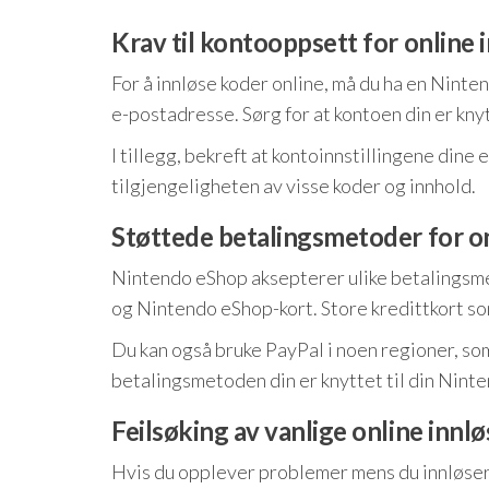
Krav til kontooppsett for online 
For å innløse koder online, må du ha en Ninte
e-postadresse. Sørg for at kontoen din er knyt
I tillegg, bekreft at kontoinnstillingene dine 
tilgjengeligheten av visse koder og innhold.
Støttede betalingsmetoder for on
Nintendo eShop aksepterer ulike betalingsmet
og Nintendo eShop-kort. Store kredittkort s
Du kan også bruke PayPal i noen regioner, som 
betalingsmetoden din er knyttet til din Ninte
Feilsøking av vanlige online innlø
Hvis du opplever problemer mens du innløser ko