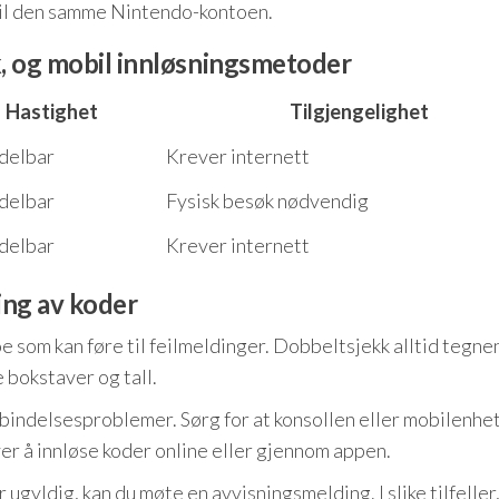
 til den samme Nintendo-kontoen.
k, og mobil innløsningsmetoder
Hastighet
Tilgjengelighet
delbar
Krever internett
delbar
Fysisk besøk nødvendig
delbar
Krever internett
ing av koder
noe som kan føre til feilmeldinger. Dobbeltsjekk alltid tegne
 bokstaver og tall.
bindelsesproblemer. Sørg for at konsollen eller mobilenhe
ver å innløse koder online eller gjennom appen.
er ugyldig, kan du møte en avvisningsmelding. I slike tilfeller