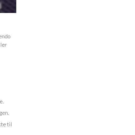
tendo
ller
e.
ngen.
te til