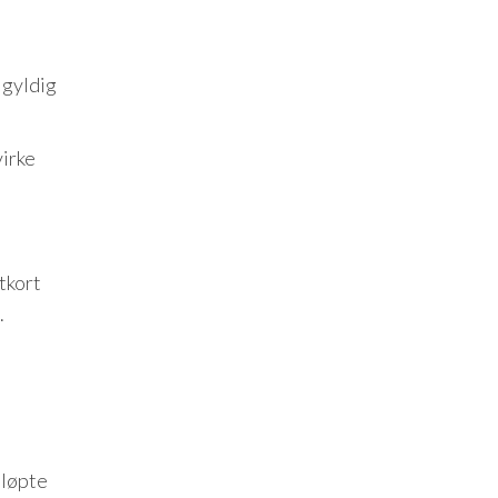
 gyldig
virke
tkort
.
tløpte