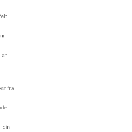
felt
inn
llen
pen fra
kode
l din