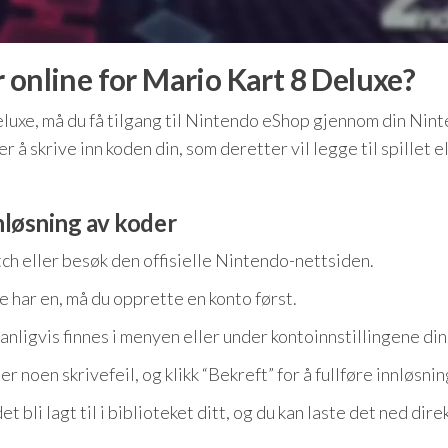
 online for Mario Kart 8 Deluxe?
luxe, må du få tilgang til Nintendo eShop gjennom din Nin
å skrive inn koden din, som deretter vil legge til spillet e
nnløsning av koder
h eller besøk den offisielle Nintendo-nettsiden.
e har en, må du opprette en konto først.
vanligvis finnes i menyen eller under kontoinnstillingene din
 er noen skrivefeil, og klikk “Bekreft” for å fullføre innløsni
et bli lagt til i biblioteket ditt, og du kan laste det ned direk