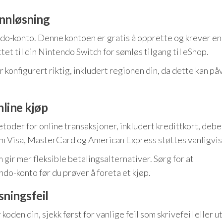
innløsning
ndo-konto. Denne kontoen er gratis å opprette og krever en
tet til din Nintendo Switch for sømløs tilgang til eShop.
er konfigurert riktig, inkludert regionen din, da dette kan på
line kjøp
oder for online transaksjoner, inkludert kredittkort, debe
om Visa, MasterCard og American Express støttes vanligvis
gir mer fleksible betalingsalternativer. Sørg for at
ndo-konto før du prøver å foreta et kjøp.
sningsfeil
den din, sjekk først for vanlige feil som skrivefeil eller u