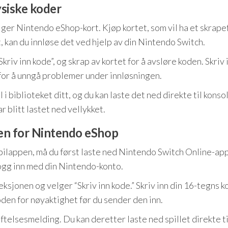
ysiske koder
lger Nintendo eShop-kort. Kjøp kortet, som vil ha et skrape
t, kan du innløse det ved hjelp av din Nintendo Switch.
riv inn kode”, og skrap av kortet for å avsløre koden. Skriv 
 for å unngå problemer under innløsningen.
il i biblioteket ditt, og du kan laste det ned direkte til konso
ar blitt lastet ned vellykket.
en for Nintendo eShop
bilappen, må du først laste ned Nintendo Switch Online-ap
ogg inn med din Nintendo-konto.
eksjonen og velger “Skriv inn kode.” Skriv inn din 16-tegns 
den for nøyaktighet før du sender den inn.
eftelsesmelding. Du kan deretter laste ned spillet direkte ti