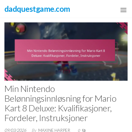
Skip
dadquestgame.com
to
the
content
Min Nintendo
Belønningsinnløsning for Mario
Kart 8 Deluxe: Kvalifikasjoner,
Fordeler, Instruksjoner
09/03/2026
By
MAXINE HARPER
0