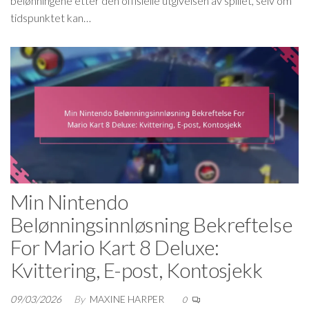
belønningene etter den offisielle utgivelsen av spillet, selv om
tidspunktet kan…
Min Nintendo
Belønningsinnløsning Bekreftelse
For Mario Kart 8 Deluxe:
Kvittering, E-post, Kontosjekk
09/03/2026
By
MAXINE HARPER
0