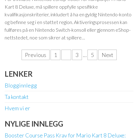
Kart 8 Deluxe, må spillere oppfylle spesifikke
kvalifikasjonskriterier, inkludert å ha en gyldig Nintendo-konto
og befinne seg i en støttet region. Aktiveringsprosessen kan
fullføres på en Nintendo Switch-konsoll eller gjennom eShop-
nettstedet, noe som sikrer at spillere…
Posts
Previous
1
2
3
…
5
Next
pagination
LENKER
Blogginnlegg
Ta kontakt
Hvem vi er
NYLIGE INNLEGG
Booster Course Pass Krav for Mario Kart 8 Deluxe: